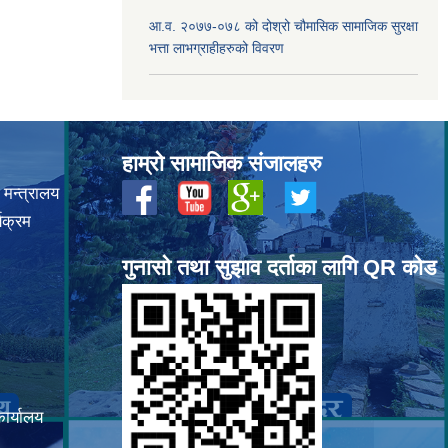
आ.व. २०७७-०७८ को दोश्रो चौमासिक सामाजिक सुरक्षा
भत्ता लाभग्राहीहरुको विवरण
हाम्रो सामाजिक संजालहरु
 मन्त्रालय
यक्रम
गुनासो तथा सुझाव दर्ताका लागि QR कोड
कार्यालय