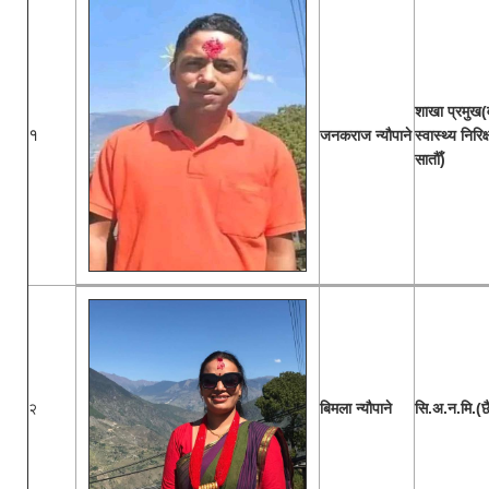
शाखा प्रमुख(
१
जनकराज न्यौपाने
स्वास्थ्य निर
सातौँ)
२
बिमला न्यौपाने
सि.अ.न.मि.(छ