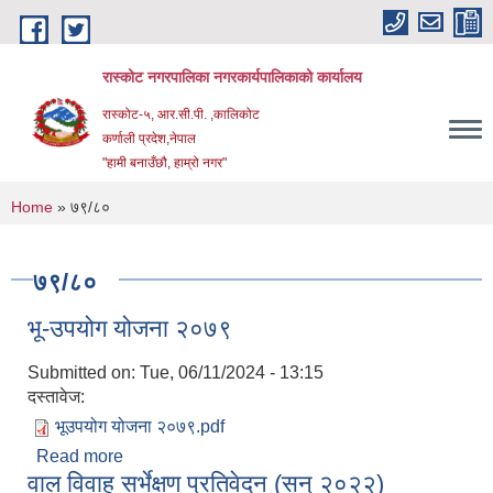
Skip to main content
रास्कोट नगरपालिका नगरकार्यपालिकाको कार्यालय
रास्कोट-५, आर.सी.पी. ,कालिकोट
कर्णाली प्रदेश,नेपाल
"हामी बनाउँछौ, हाम्रो नगर"
You are here
Home
» ७९/८०
७९/८०
भू-उपयोग योजना २०७९
Submitted on:
Tue, 06/11/2024 - 13:15
दस्तावेज:
भूउपयोग योजना २०७९.pdf
Read more
about भू-उपयोग योजना २०७९
वाल विवाह सर्भेक्षण प्रतिवेदन (सन् २०२२)