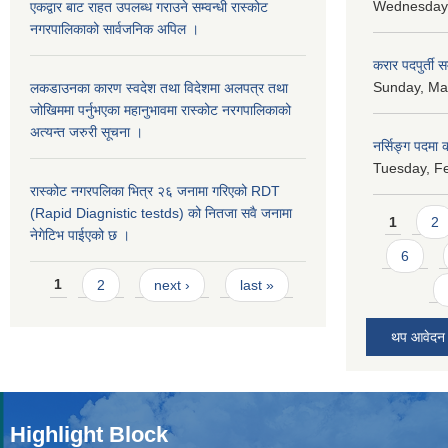
Wednesday,
एकद्वार बाट राहत उपलब्ध गराउने सम्वन्धी रास्कोट
नगरपालिकाको सार्वजनिक अपिल ।
करार पदपुर्ती 
Sunday, May
लकडाउनका कारण स्वदेश तथा विदेशमा अलपत्र तथा
जोखिममा पर्नुभएका महानुभावमा रास्कोट नरगपालिकाको
अत्यन्त जरुरी सूचना ।
नर्सिङ्ग पदमा कर
Tuesday, Fe
रास्कोट नगरपलिका भित्र २६ जनामा गरिएको RDT
Pages
(Rapid Diagnistic testds) को नितजा सवै जनामा
1
2
नेगेटिभ पाईएको छ ।
6
Pages
1
2
next ›
last »
थप आवेदन
Highlight Block