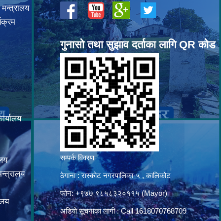
 मन्त्रालय
यक्रम
गुनासो तथा सुझाव दर्ताका लागि QR कोड
कार्यालय
सम्पर्क विवरण
ालय
न्त्रालय
ठेगाना : रास्कोट नगरपालिका-५ , कालिकोट
फोन: +९७७ ९८५८३२०११५ (Mayor)
ालय
अडियो सूचनाका लागी : Call 1618070768709