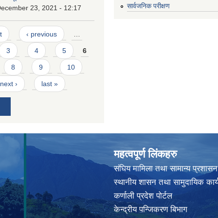
सार्वजनिक परीक्षण
December 23, 2021 - 12:17
t
‹ previous
…
3
4
5
6
8
9
10
next ›
last »
महत्वपूर्ण लिंकहरु
संघिय मामिला तथा सामान्य प्रशासन
स्थानीय शासन तथा सामुदायिक कार्
कर्णाली प्रदेश पोर्टल
केन्द्रीय पन्जिकरण बिभाग