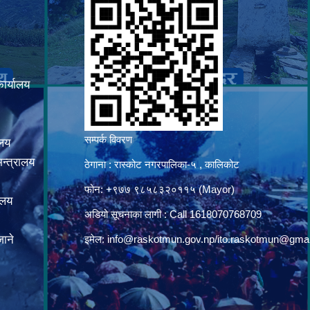
कार्यालय
सम्पर्क विवरण
ालय
न्त्रालय
ठेगाना : रास्कोट नगरपालिका-५ , कालिकोट
फोन: +९७७ ९८५८३२०११५ (Mayor)
ालय
अडियो सूचनाका लागी : Call 1618070768709
ाने
इमेल:
info@raskotmun.gov.np
/
ito.raskotmun@gma