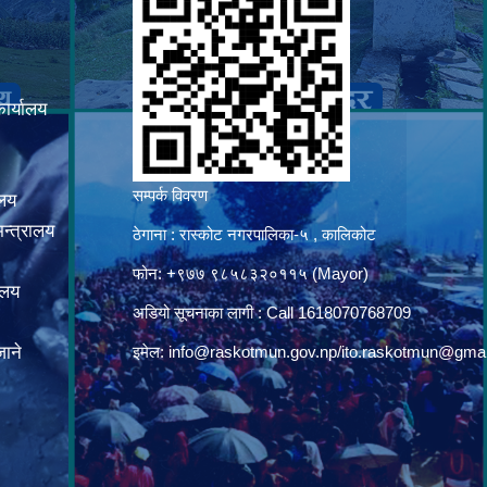
कार्यालय
सम्पर्क विवरण
ालय
न्त्रालय
ठेगाना : रास्कोट नगरपालिका-५ , कालिकोट
फोन: +९७७ ९८५८३२०११५ (Mayor)
ालय
अडियो सूचनाका लागी : Call 1618070768709
ाने
इमेल:
info@raskotmun.gov.np
/
ito.raskotmun@gma