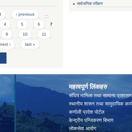
सार्वजनिक परीक्षण
t
‹ previous
…
4
5
6
7
9
10
11
next ›
last »
महत्वपूर्ण लिंकहरु
संघिय मामिला तथा सामान्य प्रशासन
स्थानीय शासन तथा सामुदायिक कार्
कर्णाली प्रदेश पोर्टल
केन्द्रीय पन्जिकरण बिभाग
लोकसेवा आयोग