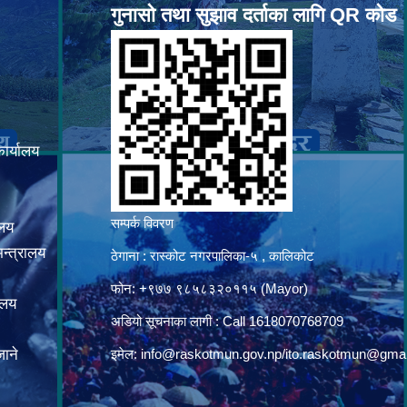
गुनासो तथा सुझाव दर्ताका लागि QR कोड
कार्यालय
सम्पर्क विवरण
ालय
न्त्रालय
ठेगाना : रास्कोट नगरपालिका-५ , कालिकोट
फोन: +९७७ ९८५८३२०११५ (Mayor)
ालय
अडियो सूचनाका लागी : Call 1618070768709
ाने
इमेल:
info@raskotmun.gov.np
/
ito.raskotmun@gma