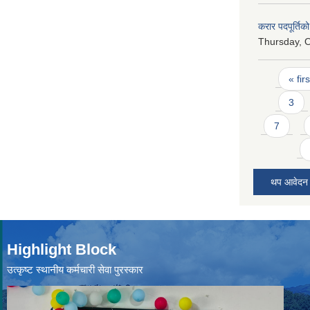
करार पदपूर्ति
Thursday, O
Pages
« firs
3
7
थप आवेदन
Highlight Block
उत्‍कृष्ट स्थानीय कर्मचारी सेवा पुरस्कार