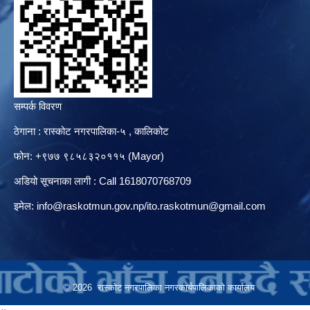
सम्पर्क विवरण
ठेगाना : रास्कोट नगरपालिका-५ , कालिकोट
फोन: +९७७ ९८५८३२०११५ (Mayor)
अडियो सूचनाका लागी : Call 1618070768709
इमेल:
info@raskotmun.gov.np
/
ito.raskotmun@gmail.com
© 2026 रास्कोट नगरपालिका नगरकार्यपालिकाको कार्यालय