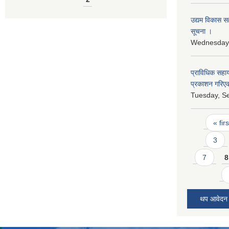
उद्यम विकास सहज
सूचना ।
Wednesday,
प्राविधिक सहा
प्रकाशन गरिएक
Tuesday, S
Pages
« firs
3
7
8
थप आवेदन