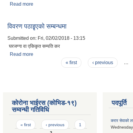
Read more
about तेस्रो नगरसभा २०७५ का निर्णयहरु
विवरण पठाइृएकाे सम्बन्धमा
Submitted on:
Fri, 02/02/2018 - 13:15
घरजग्गा वा एकिकृत सम्पति कर
Read more
about विवरण पठाइृएकाे सम्बन्धमा
Pages
« first
‹ previous
…
कोरोना भाईरस (कोभिड-१९)
पदपूर्ति
सम्वन्धी गतिविधि
करार सेवाको ल
Pages
« first
‹ previous
1
Wednesday,
2