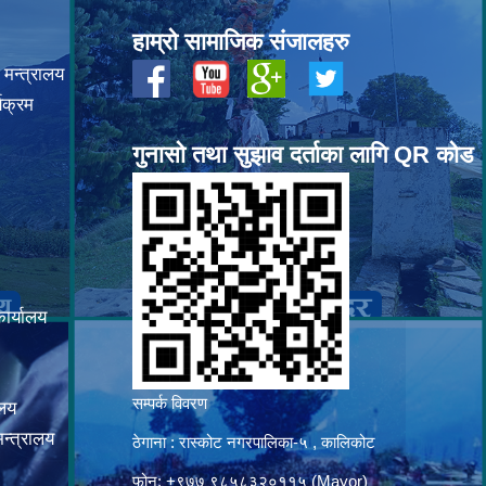
हाम्रो सामाजिक संजालहरु
 मन्त्रालय
यक्रम
गुनासो तथा सुझाव दर्ताका लागि QR कोड
कार्यालय
सम्पर्क विवरण
ालय
न्त्रालय
ठेगाना : रास्कोट नगरपालिका-५ , कालिकोट
फोन: +९७७ ९८५८३२०११५ (Mayor)