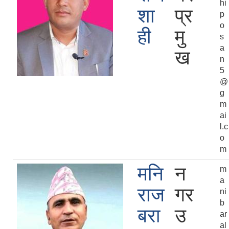
hi
शा
प्र
p
o
ही
मु
s
a
ख
n
5
@
g
m
ai
l.c
o
m
मनि
न
m
a
राज
गर
ni
b
बरा
उ
ar
al