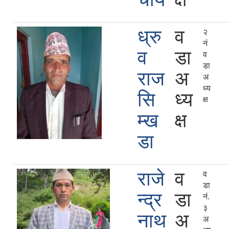
ध्रु
व
२
नं
व
डा
व
डा
राज
अ
अ
ध्य
सि
ध्य
क्ष
म्ख
क्ष
डा
राजे
व
व
डा
न्द्र
डा
नं.
३
नाथ
अ
अ