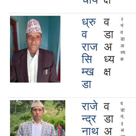
ध्रु
व
२
नं
व
डा
व
डा
राज
अ
अ
ध्य
सि
ध्य
क्ष
म्ख
क्ष
डा
राजे
व
व
डा
न्द्र
डा
नं.
३
नाथ
अ
अ