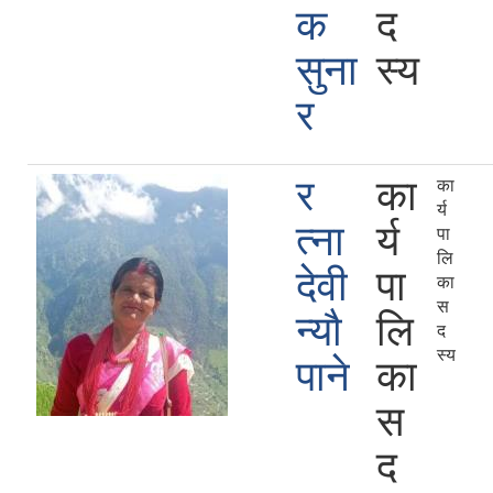
क
द
सुना
स्य
र
र
का
का
र्य
त्ना
र्य
पा
लि
देवी
पा
का
स
न्यौ
लि
द
स्य
पाने
का
स
द