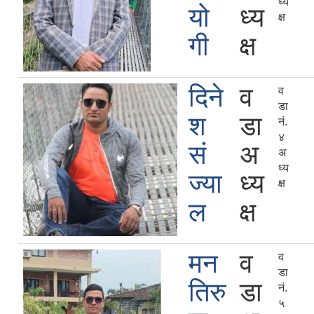
ध्य
यो
ध्य
क्ष
गी
क्ष
दिने
व
व
डा
श
डा
नं.
४
सं
अ
अ
ध्य
ज्या
ध्य
क्ष
ल
क्ष
मन
व
व
डा
तिरु
डा
नं.
५