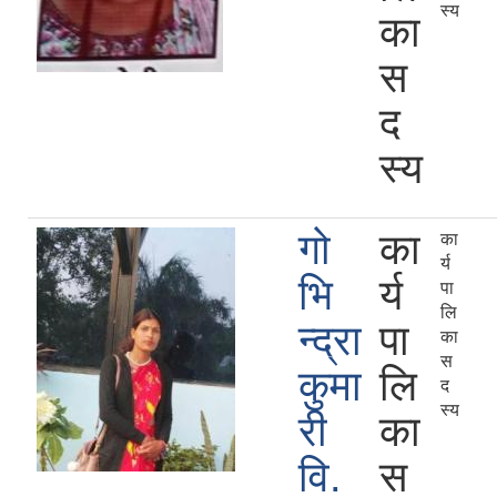
स्य
का
स
द
स्य
गो
का
का
र्य
भि
र्य
पा
लि
न्द्रा
पा
का
स
कुमा
लि
द
स्य
री
का
वि.
स