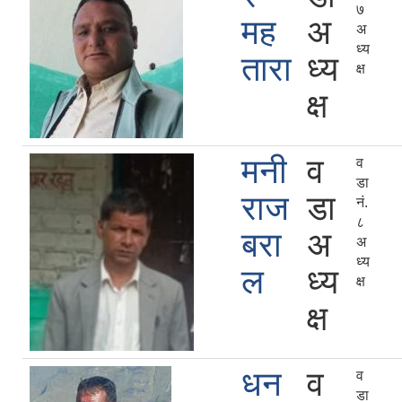
७
मह
अ
अ
ध्य
तारा
ध्य
क्ष
क्ष
मनी
व
व
डा
राज
डा
नं.
८
बरा
अ
अ
ध्य
ल
ध्य
क्ष
क्ष
धन
व
व
डा