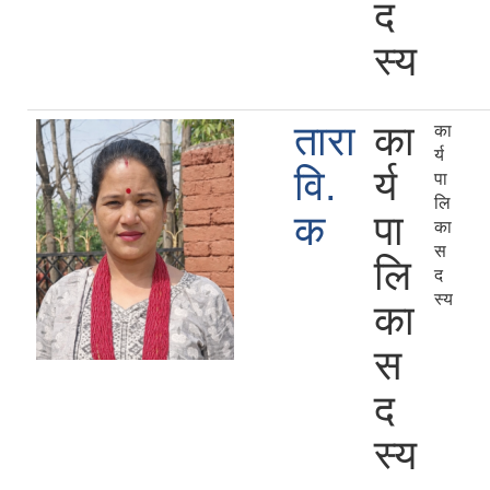
द
स्य
तारा
का
का
र्य
वि.
र्य
पा
लि
क
पा
का
स
लि
द
स्य
का
स
द
स्य