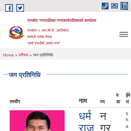
Skip to main content
रास्कोट नगरपालिका नगरकार्यपालिकाको कार्यालय
रास्कोट-५, आर.सी.पी. ,कालिकोट
कर्णाली प्रदेश,नेपाल
"हामी बनाउँछौ, हाम्रो नगर"
You are here
Home
»
परिचय
» जन प्रतिनिधि
जन प्रतिनिधि
व
ईमे
नाम
तस्वीर
पद
डा
ल
धर्म
न
s
h
राज
गर
a