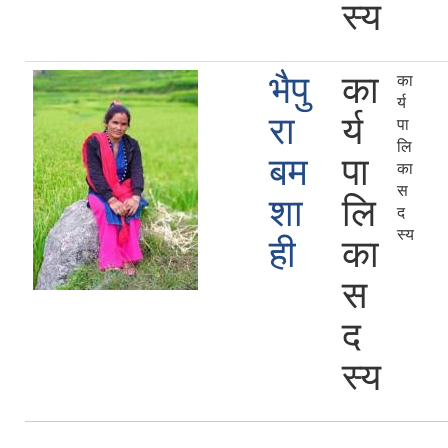
स्य
भैपु
का
का
र्य
रा
र्य
पा
लि
बम
पा
का
स
शा
लि
द
स्य
ही
का
स
द
स्य