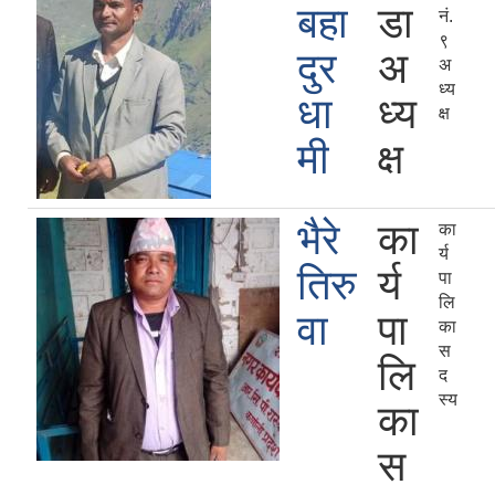
बहा
डा
नं.
९
दुर
अ
अ
ध्य
धा
ध्य
क्ष
मी
क्ष
भैरे
का
का
र्य
तिरु
र्य
पा
लि
वा
पा
का
स
लि
द
स्य
का
स