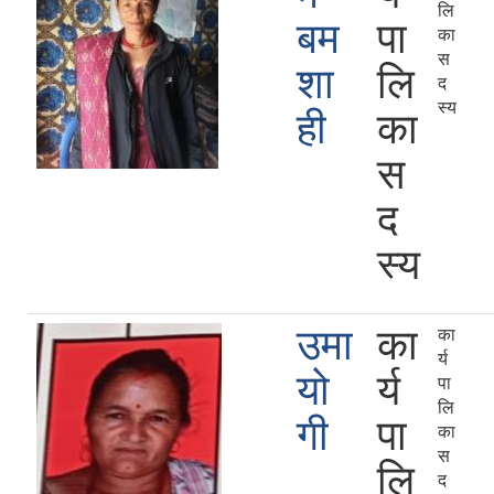
लि
बम
पा
का
स
शा
लि
द
स्य
ही
का
स
द
स्य
उमा
का
का
र्य
यो
र्य
पा
लि
गी
पा
का
स
लि
द