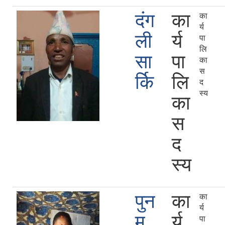
दंग
का
का
र्य
ली
र्य
पा
लि
सा
पा
का
स
र्कि
लि
द
स्य
का
स
द
स्य
पुन
का
का
र्य
म
र्य
पा