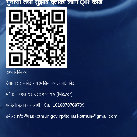
गुनासो तथा सुझाव दर्ताका लागि QR कोड
सम्पर्क विवरण
ठेगाना : रास्कोट नगरपालिका-५ , कालिकोट
फोन: +९७७ ९८५८३२०११५ (Mayor)
अडियो सूचनाका लागी : Call 1618070768709
इमेल:
info@raskotmun.gov.np
/
ito.raskotmun@gmail.com