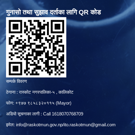
गुनासो तथा सुझाव दर्ताका लागि QR कोड
सम्पर्क विवरण
ठेगाना : रास्कोट नगरपालिका-५ , कालिकोट
फोन: +९७७ ९८५८३२०११५ (Mayor)
अडियो सूचनाका लागी : Call 1618070768709
इमेल:
info@raskotmun.gov.np
/
ito.raskotmun@gmail.com