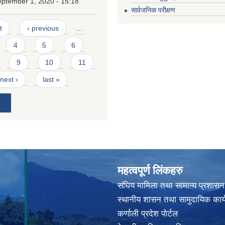
eptember 1, 2020 - 15:18
सार्वजनिक परीक्षण
t
‹ previous
…
4
5
6
9
10
11
next ›
last »
महत्वपूर्ण लिंकहरु
संघिय मामिला तथा सामान्य प्रशासन
स्थानीय शासन तथा सामुदायिक कार्
कर्णाली प्रदेश पोर्टल