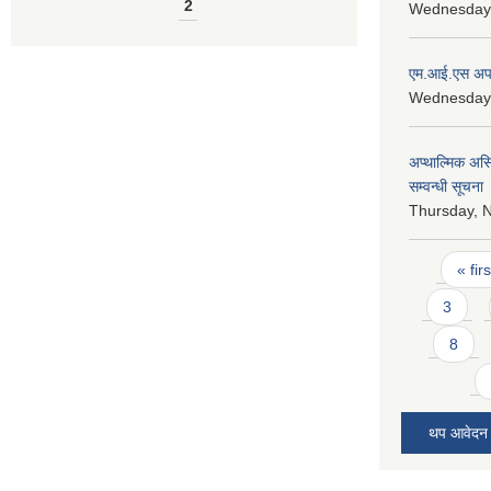
2
Wednesday,
एम.आई.एस अपरे
Wednesday, 
अप्थाल्मिक असि
सम्वन्धी सूचना
Thursday, 
Pages
« firs
3
8
थप आवेदन