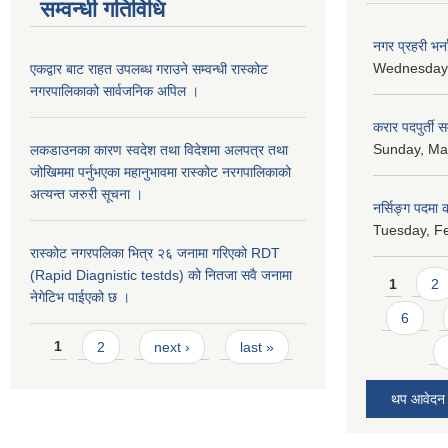
सम्वन्धी गतिविधि
नगर प्रहरी भर्न
Wednesday,
एकद्वार बाट राहत उपलब्ध गराउने सम्वन्धी रास्कोट
नगरपालिकाको सार्वजनिक अपिल ।
करार पदपुर्ती 
Sunday, May
लकडाउनका कारण स्वदेश तथा विदेशमा अलपत्र तथा
जोखिममा पर्नुभएका महानुभावमा रास्कोट नरगपालिकाको
अत्यन्त जरुरी सूचना ।
नर्सिङ्ग पदमा कर
Tuesday, Fe
रास्कोट नगरपलिका भित्र २६ जनामा गरिएको RDT
Pages
(Rapid Diagnistic testds) को नितजा सवै जनामा
1
2
नेगेटिभ पाईएको छ ।
6
Pages
1
2
next ›
last »
थप आवेदन