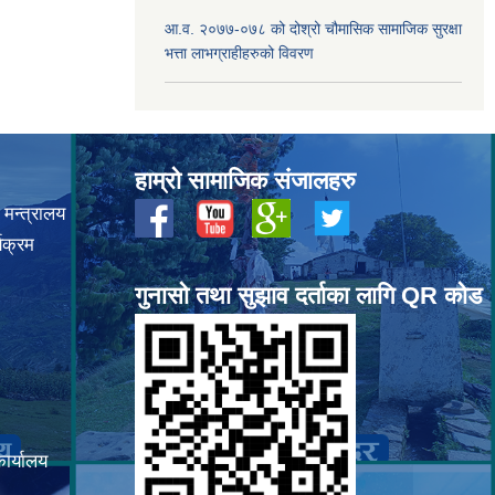
आ.व. २०७७-०७८ को दोश्रो चौमासिक सामाजिक सुरक्षा
भत्ता लाभग्राहीहरुको विवरण
हाम्रो सामाजिक संजालहरु
 मन्त्रालय
यक्रम
गुनासो तथा सुझाव दर्ताका लागि QR कोड
कार्यालय