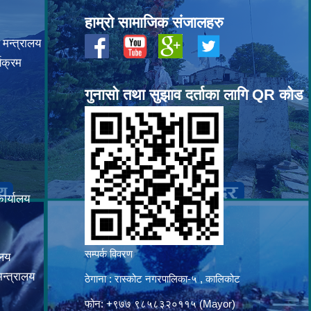
हाम्रो सामाजिक संजालहरु
 मन्त्रालय
यक्रम
गुनासो तथा सुझाव दर्ताका लागि QR कोड
कार्यालय
सम्पर्क विवरण
ालय
न्त्रालय
ठेगाना : रास्कोट नगरपालिका-५ , कालिकोट
फोन: +९७७ ९८५८३२०११५ (Mayor)