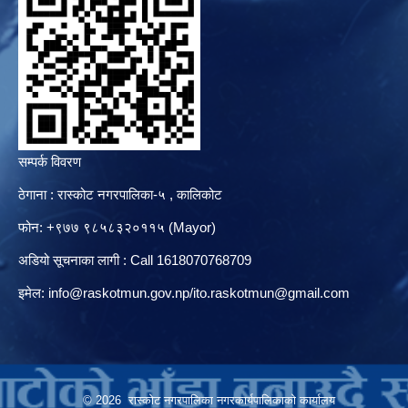
सम्पर्क विवरण
ठेगाना : रास्कोट नगरपालिका-५ , कालिकोट
फोन: +९७७ ९८५८३२०११५ (Mayor)
अडियो सूचनाका लागी : Call 1618070768709
इमेल:
info@raskotmun.gov.np
/
ito.raskotmun@gmail.com
© 2026 रास्कोट नगरपालिका नगरकार्यपालिकाको कार्यालय