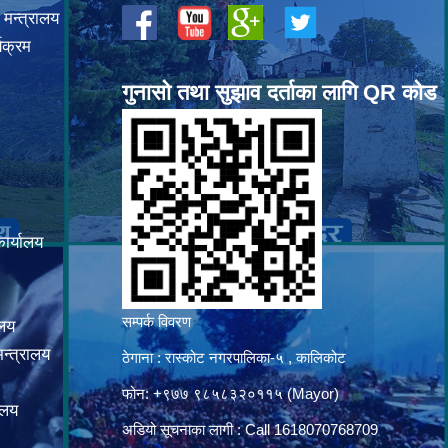
 मन्त्रालय
यक्रम
गुनासो तथा सुझाव दर्ताका लागि QR कोड
कार्यालय
सम्पर्क विवरण
ालय
न्त्रालय
ठेगाना : रास्कोट नगरपालिका-५ , कालिकोट
फोन: +९७७ ९८५८३२०११५ (Mayor)
ालय
अडियो सूचनाका लागी : Call 1618070768709