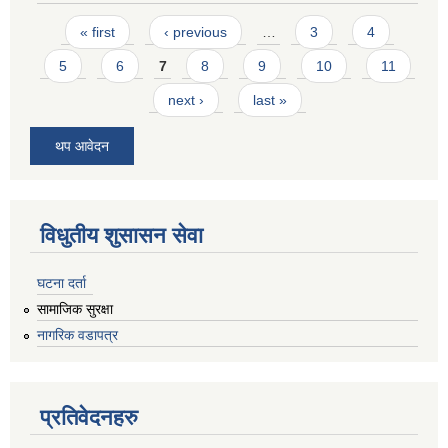
Pages
« first
‹ previous
…
3
4
5
6
7
8
9
10
11
next ›
last »
थप आवेदन
विधुतीय शुसासन सेवा
घटना दर्ता
सामाजिक सुरक्षा
नागरिक वडापत्र
प्रतिवेदनहरु