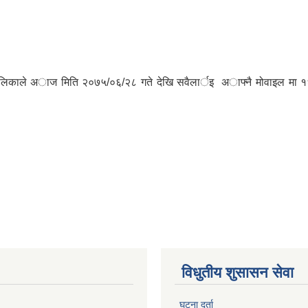
रपालिकाले अाज मिति २०७५/०६/२८ गते देखि सवैलार्इ अाफ्नै मोवाइल मा 
विधुतीय शुसासन सेवा
घटना दर्ता