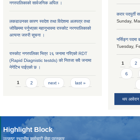
नगरपालिकाको सार्वजनिक अपिल ।
करार पदपुर्ती 
Sunday, May
लकडाउनका कारण स्वदेश तथा विदेशमा अलपत्र तथा
जोखिममा पर्नुभएका महानुभावमा रास्कोट नरगपालिकाको
अत्यन्त जरुरी सूचना ।
नर्सिङ्ग पदमा कर
Tuesday, Fe
रास्कोट नगरपलिका भित्र २६ जनामा गरिएको RDT
Pages
(Rapid Diagnistic testds) को नितजा सवै जनामा
1
2
नेगेटिभ पाईएको छ ।
6
Pages
1
2
next ›
last »
थप आवेदन
Highlight Block
उत्‍कृष्ट स्थानीय कर्मचारी सेवा पुरस्कार