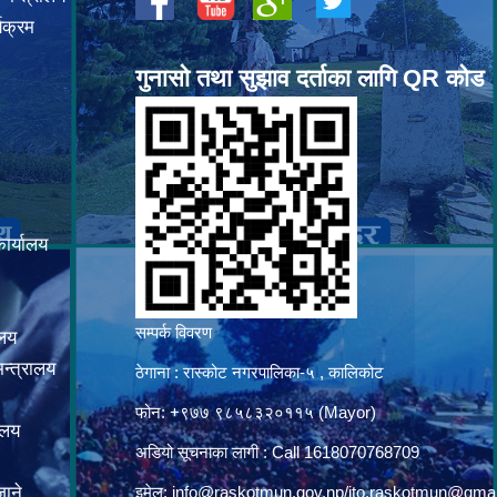
यक्रम
गुनासो तथा सुझाव दर्ताका लागि QR कोड
कार्यालय
सम्पर्क विवरण
ालय
न्त्रालय
ठेगाना : रास्कोट नगरपालिका-५ , कालिकोट
फोन: +९७७ ९८५८३२०११५ (Mayor)
ालय
अडियो सूचनाका लागी : Call 1618070768709
ाने
इमेल:
info@raskotmun.gov.np
/
ito.raskotmun@gma