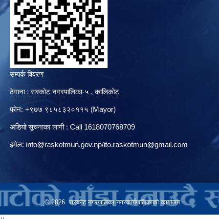
सम्पर्क विवरण
ठेगाना : रास्कोट नगरपालिका-५ , कालिकोट
फोन: +९७७ ९८५८३२०११५ (Mayor)
अडियो सूचनाका लागी : Call 1618070768709
इमेल:
info@raskotmun.gov.np
/
ito.raskotmun@gmail.com
© 2026 रास्कोट नगरपालिका नगरकार्यपालिकाको कार्यालय