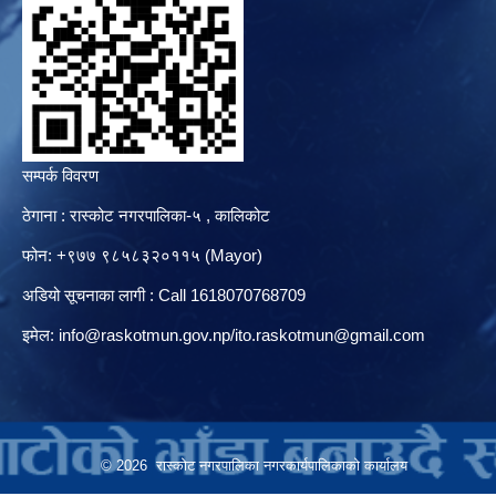
सम्पर्क विवरण
ठेगाना : रास्कोट नगरपालिका-५ , कालिकोट
फोन: +९७७ ९८५८३२०११५ (Mayor)
अडियो सूचनाका लागी : Call 1618070768709
इमेल:
info@raskotmun.gov.np
/
ito.raskotmun@gmail.com
© 2026 रास्कोट नगरपालिका नगरकार्यपालिकाको कार्यालय