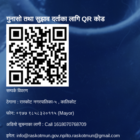
गुनासो तथा सुझाव दर्ताका लागि QR कोड
सम्पर्क विवरण
ठेगाना : रास्कोट नगरपालिका-५ , कालिकोट
फोन: +९७७ ९८५८३२०११५ (Mayor)
अडियो सूचनाका लागी : Call 1618070768709
इमेल:
info@raskotmun.gov.np
/
ito.raskotmun@gmail.com