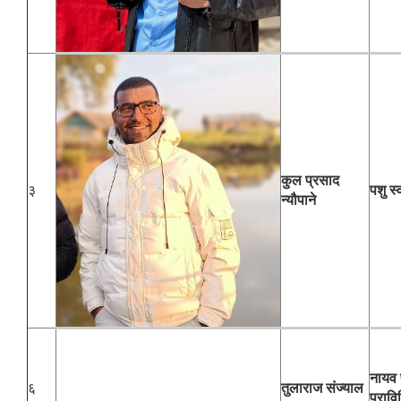
कुल प्रसाद
३
पशु स्
न्यौपाने
नायव प
६
तुलाराज संज्याल
प्रा