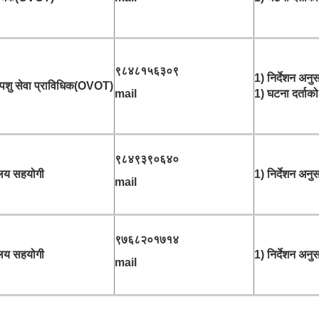
९८४८१५६३०९
1) निर्देशन अनुस
पशु सेवा प्राविधिक(OVOT)
mail
1) घटना दर्ताको
९८४९३९०६४०
ालय सहयोगी
1) निर्देशन अनुस
mail
९७६८२०१७१४
ालय सहयोगी
1) निर्देशन अनुस
mail