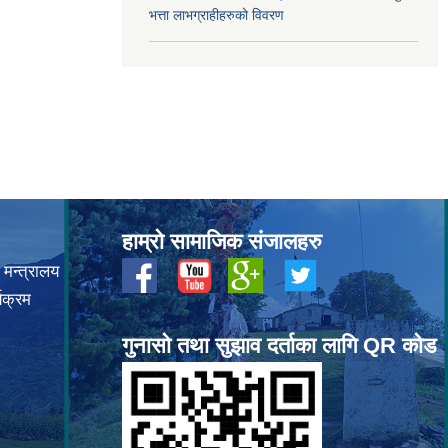
भत्ता लाभग्राहीहरुको विवरण
हाम्रो सामाजिक संजालहरु
 मन्त्रालय
यक्रम
गुनासो तथा सुझाव दर्ताका लागि QR कोड