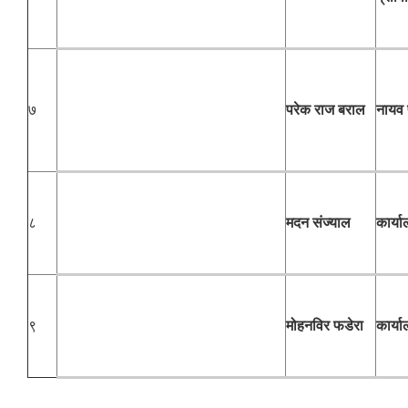
७
परेक राज बराल
नायव 
८
मदन संज्याल
कार्य
९
मोहनविर फडेरा
कार्य