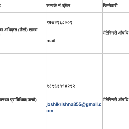
ह
सम्पर्क नं./ईमेल
जिम्मेवारी
९७४२९६८००९
ेवा अधिकृत (छैटौं) शाखा
भेटेरिनरी औषधि
mail
९८९६३११४२९२
वास्थ्य प्राविधिक(पाचौ)
भेटेरिनरी औषधि
joshikrishna855@gmail.c
om