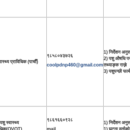
1) निर्देशन अनुस
९८५८०४३७२६
2) पशु औषधि पस
वास्थ्य प्राविधिक (पाचौँ)
coolpdnp460@gmail.com
तथ्याङ्क राख्ने
3) पशुपन्छी फार्म 
९८६१६६०९२८
शु स्वास्थ्य
1) निर्देशन अनुस
विधिक(OVOT)
mail
1) घटना दर्ताको