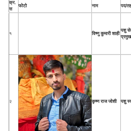
क्र.
फोटो
नाम
पद/त
स
पशु स
१
विष्णु कुमारी शाही
प्रमुख
२
कृष्ण राज जोशी
पशु स्