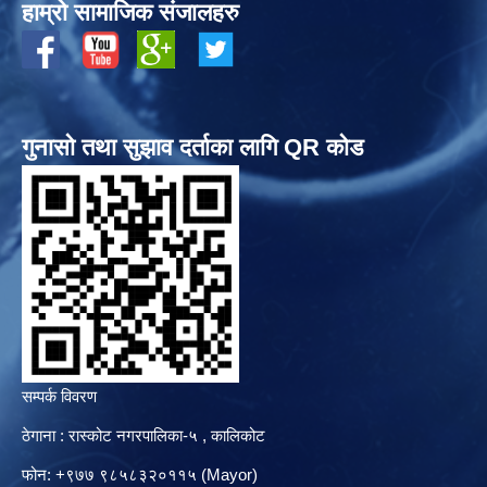
हाम्रो सामाजिक संजालहरु
गुनासो तथा सुझाव दर्ताका लागि QR कोड
सम्पर्क विवरण
ठेगाना : रास्कोट नगरपालिका-५ , कालिकोट
फोन: +९७७ ९८५८३२०११५ (Mayor)