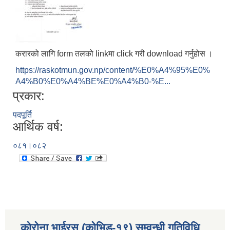
करारको लागि form तलको linkमा click गरी download गर्नुहोस ।
https://raskotmun.gov.np/content/%E0%A4%95%E0%
A4%B0%E0%A4%BE%E0%A4%B0-%E...
प्रकार:
पदपूर्ति
आर्थिक वर्ष:
०८१।०८२
कोरोना भाईरस (कोभिड-१९) सम्वन्धी गतिविधि