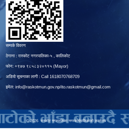
सम्पर्क विवरण
ठेगाना : रास्कोट नगरपालिका-५ , कालिकोट
फोन: +९७७ ९८५८३२०११५ (Mayor)
अडियो सूचनाका लागी : Call 1618070768709
इमेल:
info@raskotmun.gov.np
/
ito.raskotmun@gmail.com
© 2026 रास्कोट नगरपालिका नगरकार्यपालिकाको कार्यालय