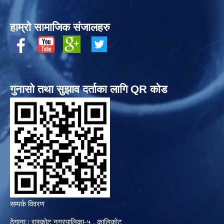
हाम्रो सामाजिक संजालहरु
गुनासो तथा सुझाव दर्ताका लागि QR कोड
सम्पर्क विवरण
ठेगाना : रास्कोट नगरपालिका-५ , कालिकोट