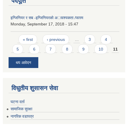
पदपूर्ति
इन्जिनियर र सब -इन्जिनियरको अावश्यकता /फारम
Monday, September 17, 2018 - 15:47
Pages
« first
‹ previous
…
3
4
5
6
7
8
9
10
11
थप आवेदन
विधुतीय शुसासन सेवा
घटना दर्ता
सामाजिक सुरक्षा
नागरिक वडापत्र